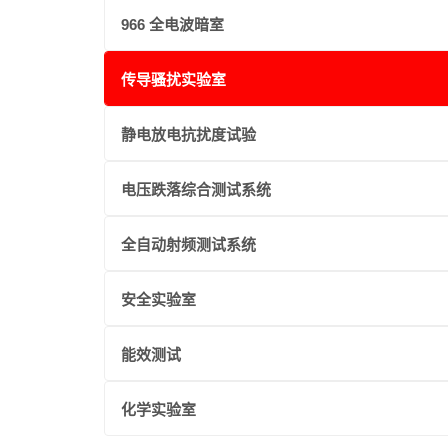
966 全电波暗室
传导骚扰实验室
静电放电抗扰度试验
电压跌落综合测试系统
全自动射频测试系统
安全实验室
能效测试
化学实验室