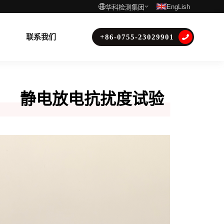
EngLish
华科检测集团
联系我们
+86-0755-23029901
检测海外事业部（新加坡）
华科检测智能制造检测中心
证与出口产品检测
工业互联网与智能产品检测
静电放电抗扰度试验