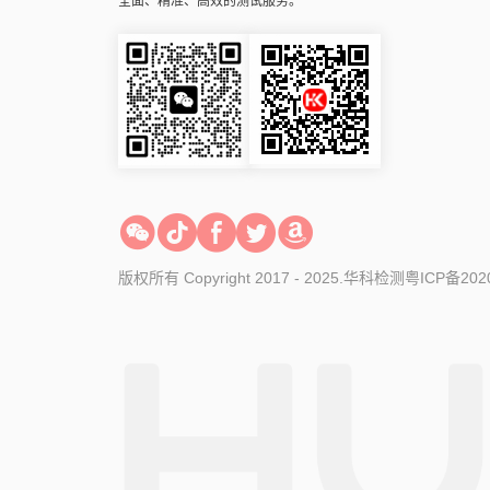
全面、精准、高效的测试服务。
版权所有 Copyright 2017 - 2025.华科检测
粤ICP备202