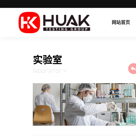
网站首页
华科检测集团（华南检测中心）
华科
专注于新材料、电子电器、汽车零部件检
专注于
测
供物联
实验室
laboratory